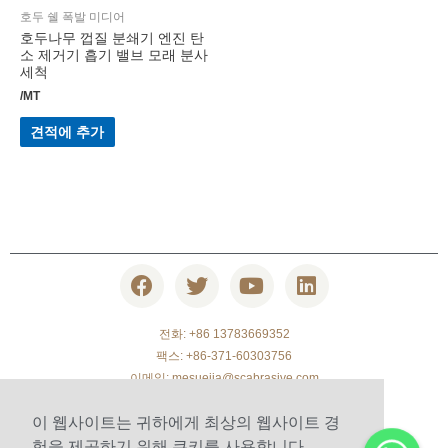
호두 쉘 폭발 미디어
호두나무 껍질 분쇄기 엔진 탄
소 제거기 흡기 밸브 모래 분사
세척
/MT
견적에 추가
전화: +86 13783669352
팩스: +86-371-60303756
이메일:
mesuejia@scabrasive.com
전화: +86 371-63315769
이 웹사이트는 귀하에게 최상의 웹사이트 경
중국 정저우시 송산남로 야신타임스퀘어 1903호
험을 제공하기 위해 쿠키를 사용합니다.