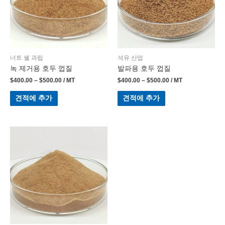
너트 쉘 과립
석유 산업
녹 제거용 호두 껍질
발파용 호두 껍질
$
400.00
–
$
500.00
/ MT
$
400.00
–
$
500.00
/ MT
견적에 추가
견적에 추가